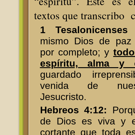
“espíritu”. Este es 
textos que transcribo 
1 Tesalonicenses 
mismo Dios de paz o
por completo; y
todo
espíritu, alma y 
guardado irreprens
venida de nues
Jesucristo.
Hebreos 4:12:
Porqu
de Dios es viva y e
cortante que toda e