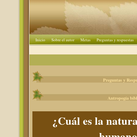
Inicio
Sobre el autor
Metas
Preguntas y respuestas
Preguntas y Resp
Antropogía bíbl
¿Cuál es la natura
humano