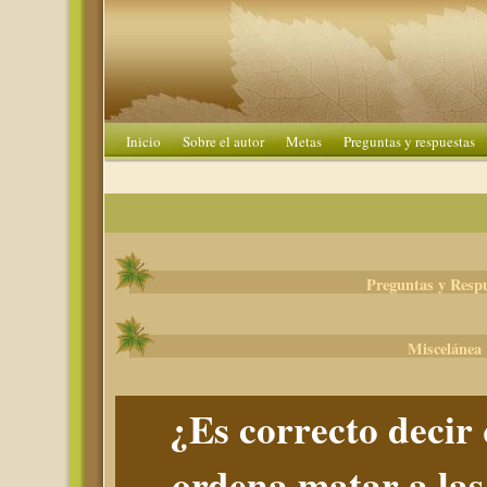
Inicio
Sobre el autor
Metas
Preguntas y respuestas
Preguntas y Resp
Miscelánea
¿Es correcto decir 
ordena matar a las