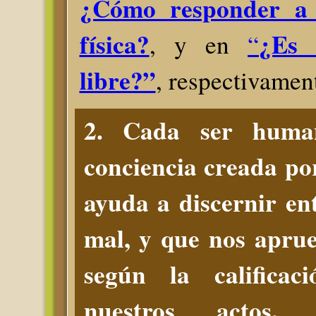
¿Cómo responder a 
física?
¿Es 
, y en
“
libre?”
, respectivamen
2.
C
ada ser huma
conciencia creada po
ayuda a discernir ent
mal, y que nos apru
según la califica
nuestros actos.