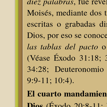
diez palabras
, fue rev
Moisés, mediante dos t
escritas o grabadas d
Dios, por eso se cono
las tablas del pacto
o
(Véase Éxodo 31:18; 3
34:28; Deuteronomio 
9:9-11; 10:4).
El cuarto mandamient
Dios
(Éxodo 20:8-11; 