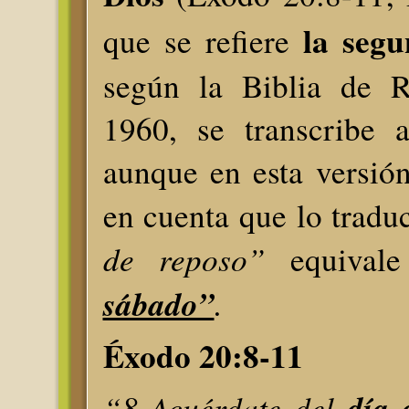
la seg
que se refiere
según la Biblia de R
1960, se transcribe a
aunque en esta versió
en cuenta que lo trad
de reposo”
equiv
sábado”
.
Éxodo 20:8-11
“8 Acuérdate del
día 