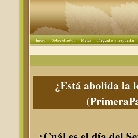
Inicio
Sobre el autor
Metas
Preguntas y respuestas
¿Está abolida la 
(PrimeraPa
¿Cuál es el día del S