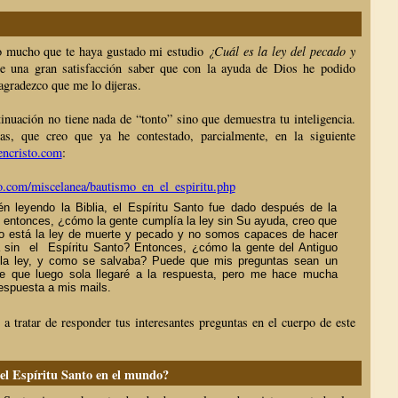
o mucho que te haya gustado mi estudio
¿Cuál es la ley del pecado y
 una gran satisfacción saber que con la ayuda de Dios he podido
 agradezco que me lo dijeras.
inuación no tiene nada de “tonto” sino que demuestra tu inteligencia.
s, que creo que ya he contestado, parcialmente, en la siguiente
ncristo.com
:
o.com/miscelanea/bautismo_en_el_espiritu.php
n leyendo la Biblia, el Espíritu Santo fue dado después de la
, entonces, ¿cómo la gente cumplía la ley sin Su ayuda, creo que
lo está la ley de muerte y pecado y no somos capaces de hacer
a sin el Espíritu Santo? Entonces, ¿cómo la gente del Antiguo
la ley, y como se salvaba? Puede que mis preguntas sean un
de que luego sola llegaré a la respuesta, pero me hace mucha
respuesta a mis mails.
 tratar de responder tus interesantes preguntas en el cuerpo de este
el Espíritu Santo en el mundo?