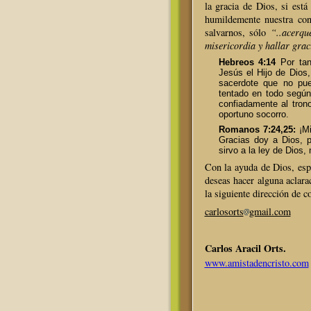
la gracia de Dios, si es
humildemente nuestra con
salvarnos, sólo
“..acerqu
misericordia y hallar grac
Hebreos 4:14
Por tan
Jesús el Hijo de Dios
sacerdote que no pue
tentado en todo segú
confiadamente al trono
oportuno socorro.
Romanos 7:24,25:
¡Mi
Gracias doy a Dios, 
sirvo a la ley de Dios,
Con la ayuda de Dios, espe
deseas hacer alguna aclara
la siguiente dirección de c
carlosorts
gmail.com
Carlos Aracil Orts.
www.amistadencristo.com