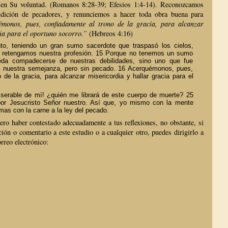
tá en Su voluntad. (Romanos 8:28-39; Efesios 1:4-14). Reconozcamos
dición de pecadores, y renunciemos a hacer toda obra buena para
émonos, pues, confiadamente al trono de la gracia, para alcanzar
ia para el oportuno socorro.”
(Hebreos 4:16)
to, teniendo un gran sumo sacerdote que traspasó los cielos,
, retengamos nuestra profesión. 15 Porque no tenemos un sumo
da compadecerse de nuestras debilidades, sino uno que fue
n nuestra semejanza, pero sin pecado. 16 Acerquémonos, pues,
 de la gracia, para alcanzar misericordia y hallar gracia para el
serable de mí! ¿quién me librará de este cuerpo de muerte? 25
por Jesucristo Señor nuestro. Así que, yo mismo con la mente
 mas con la carne a la ley del pecado.
ro haber contestado adecuadamente a tus reflexiones, no obstante, si
ción o comentario a este estudio o a cualquier otro, puedes dirigirlo a
orreo electrónico: