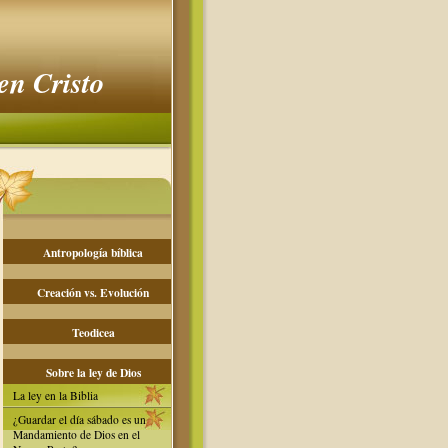
en Cristo
Antropología bíblica
Creación vs. Evolución
Teodicea
Sobre la ley de Dios
La ley en la Biblia
¿Guardar el día sábado es un
Mandamiento de Dios en el