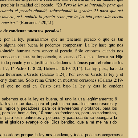
 percibir la maldad del pecado. “20
Pero la ley se introdujo para que
cuando el pecado abundó, sobreabundó la gracia; 21 para que así
muerte, así también la gracia reine por la justicia para vida eterna
r nuestro.”
(Romanos 5:20,21).
rte de condenar nuestros pecados?
e por la ley, pensaríamos que no tenemos pecado o que es tan
ndo alguna obra buena lo podemos compensar. La ley hace que nos
solución humana para vencer al pecado. Sólo entonces cuando nos
econocemos nuestra impotencia, es cuando Dios nos lleva a su Hijo
e todo pecado y nos justifica haciéndonos idóneos para el reino de los
n 1:7; 1ª Pedro 1:18-20; Hebreos 10:10,12,14). La ley, pues, ha sido
ra llevarnos a Cristo (Gálatas 3:24). Por eso, en Cristo la ley y el
er y dominio. Sólo reina Cristo en nuestros corazones (Gálatas 2:19-
el que no está en Cristo está bajo la ley, y ésta le condena
 sabemos que la ley es buena, si uno la usa legítimamente; 9
la ley no fue dada para el justo, sino para los transgresores y
s impíos y pecadores, para los irreverentes y profanos, para los
, para los homicidas, 10 para los fornicarios, para los sodomitas,
s, para los mentirosos y perjuros, y para cuanto se oponga a la
ún el glorioso evangelio del Dios bendito, que a mí me ha sido
s pecadores porque la ley nos condena, y todos podemos acogernos a