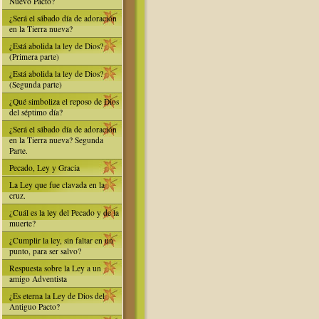
Nuevo Pacto?
¿Será el sábado día de adoración
en la Tierra nueva?
¿Está abolida la ley de Dios?
(Primera parte)
¿Está abolida la ley de Dios?
(Segunda parte)
¿Qué simboliza el reposo de Dios
del séptimo día?
¿Será el sábado día de adoración
en la Tierra nueva? Segunda
Parte.
Pecado, Ley y Gracia
La Ley que fue clavada en la
cruz.
¿Cuál es la ley del Pecado y de la
muerte?
¿Cumplir la ley, sin faltar en un
punto, para ser salvo?
Respuesta sobre la Ley a un
amigo Adventista
¿Es eterna la Ley de Dios del
Antiguo Pacto?