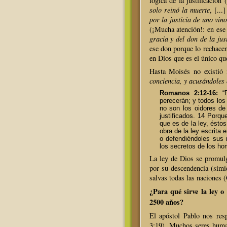
lógica de la justificación
solo reinó la muerte
, [...
por la justicia de uno vin
(¡Mucha atención!: en ese
gracia y del don de la jus
ese don porque lo rechacen
en Dios que es el único qu
Hasta Moisés no existió
conciencia, y acusándoles
Romanos 2:12-16:
“P
perecerán; y todos los
no son los oidores de 
justificados. 14 Porqu
que es de la ley, ésto
obra de la ley escrita
o defendiéndoles sus 
los secretos de los ho
La ley de Dios se promul
por su descendencia (simie
salvas todas las naciones 
¿Para qué sirve la ley o
2500 años?
El apóstol Pablo nos res
3:19). Muchos seres huma