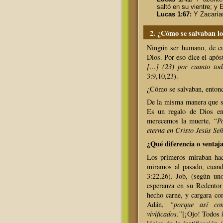
saltó en su vientre; y 
Lucas 1:67:
Y Zacaría
2.
¿Cómo se salvaban los
Ningún ser humano, de cu
Dios. Por eso dice el apó
[...] (23) por cuanto to
3:9,10,23).
¿Cómo se salvaban, entonce
De la misma manera que se
Es un regalo de Dios en
merecemos la muerte,
“Po
eterna en Cristo Jesús Señ
¿Qué diferencia o ventaja
Los primeros miraban hac
miramos al pasado, cuand
3:22,26). Job, (según un
esperanza en su Redentor
hecho carne, y cargara con
Adán,
“porque así co
vivificados.”
[¡Ojo! Todos