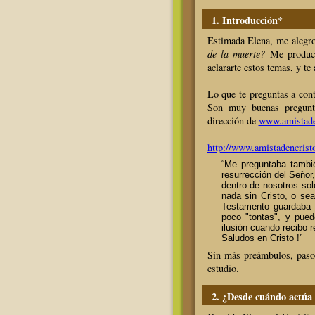
1. Introducción*
Estimada Elena, me alegr
de la muerte?
Me produce
aclararte estos temas, y te
Lo que te preguntas a cont
Son muy buenas pregunta
dirección de
www.amistade
http://www.amistadencrist
“Me preguntaba tambié
resurrección del Señor
dentro de nosotros so
nada sin Cristo, o se
Testamento guardaba 
poco "tontas", y pue
ilusión cuando recibo 
Saludos en Cristo !”
Sin más preámbulos, paso a
estudio.
2. ¿Desde cuándo actúa 