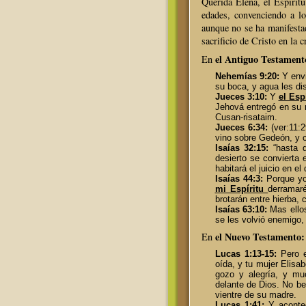
Querida Elena, el Espírit
edades, convenciendo a lo
aunque no se ha manifesta
sacrificio de Cristo en la c
el Antiguo Testament
En
Nehemías 9:20:
Y env
su boca, y agua les di
Jueces 3:10:
Y
el Esp
Jehová entregó en su 
Cusan-risataim.
Jueces 6:34:
(ver:11:2
vino sobre Gedeón, y c
Isaías 32:15:
“hasta 
desierto se convierta 
habitará el juicio en el
Isaías 44:3:
Porque yo 
mi Espíritu
derramar
brotarán entre hierba, 
Isaías 63:10:
Mas ellos
se les volvió enemigo,
el Nuevo Testamento:
En
Lucas 1:13-15:
Pero e
oída, y tu mujer Elisa
gozo y alegría, y mu
delante de Dios. No be
vientre de su madre.
Lucas 1:41:
Y acontec