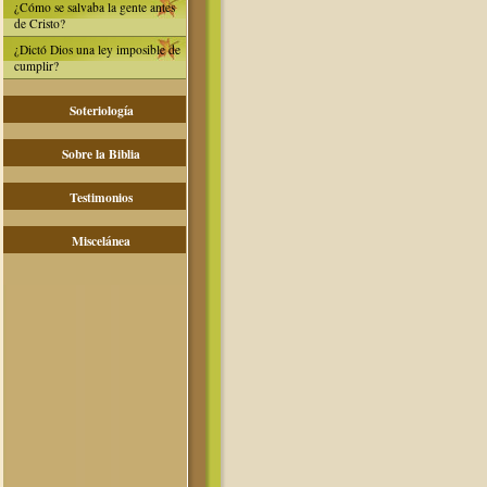
¿Cómo se salvaba la gente antes
de Cristo?
¿Dictó Dios una ley imposible de
cumplir?
Soteriología
Sobre la Biblia
Testimonios
Miscelánea