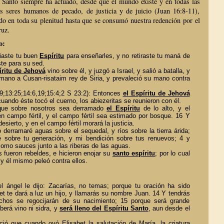
u Santo siempre ha actuado, desde que el mundo existe y en todas las
s seres humanos de pecado, de justicia y de juicio (Juan 16:8-11),
do en toda su plenitud hasta que se consumó nuestra redención por el
ruz.
o:
iaste tu buen
Espíritu
para enseñarles, y no retiraste tu maná de
ste para su sed.
íritu de Jehová
vino sobre él, y juzgó a Israel, y salió a batalla, y
mano a Cusan-risataim rey de Siria, y prevaleció su mano contra
9;13:25;14:6,19;15:4;2 S 23:2): Entonces
el Espíritu de Jehová
uando éste tocó el cuerno, los abiezeritas se reunieron con él.
que sobre nosotros sea derramado
el Espíritu
de lo alto, y el
en campo fértil, y el campo fértil sea estimado por bosque. 16 Y
 desierto, y en el campo fértil morará la justicia.
derramaré aguas sobre el sequedal, y ríos sobre la tierra árida;
é sobre tu generación, y mi bendición sobre tus renuevos; 4 y
como sauces junto a las riberas de las aguas.
 fueron rebeldes, e hicieron enojar su
santo espíritu
; por lo cual
 y él mismo peleó contra ellos.
l ángel le dijo: Zacarías, no temas; porque tu oración ha sido
bet te dará a luz un hijo, y llamarás su nombre Juan. 14 Y tendrás
chos se regocijarán de su nacimiento; 15 porque será grande
berá vino ni sidra, y
será lleno del Espíritu Santo
, aun desde el
ió que cuando oyó Elisabet la salutación de María, la criatura