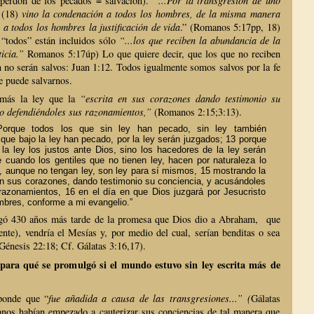
 (perdón de los pecados = salvación).
“...Por la transgresión de uno
] (18)
vino la condenación a todos los hombres, de la misma manera
o a todos los hombres la justificación de vida
.” (Romanos 5:17pp, 18)
 “todos” están incluidos sólo
“...los que reciben la abundancia de la
ticia.”
Romanos 5:17úp) Lo que quiere decir, que los que no reciben
 no serán salvos: Juan 1:12. Todos igualmente somos salvos por la fe
e puede salvarnos.
 más la ley que la
“escrita en sus corazones dando testimonio su
 o defendiéndoles sus razonamientos,”
(Romanos 2:15;3:13).
orque todos los que sin ley han pecado, sin ley también
 que bajo la ley han pecado, por la ley serán juzgados; 13 porque
la ley los justos ante Dios, sino los hacedores de la ley serán
e cuando los gentiles que no tienen ley, hacen por naturaleza lo
s, aunque no tengan ley, son ley para sí mismos, 15 mostrando la
 en sus corazones, dando testimonio su conciencia, y acusándoles
razonamientos, 16 en el día en que Dios juzgará por Jesucristo
mbres, conforme a mi evangelio.”
gó 430 años más tarde de la promesa que Dios dio a Abraham, que
nte), vendría el Mesías y, por medio del cual, serían benditas o sea
(Génesis 22:18; Cf. Gálatas 3:16,17).
 para qué se promulgó si el mundo estuvo sin ley escrita más de
ponde que “
fue añadida a causa de las transgresiones...” (
Gálatas
nos habían empezado a cauterizar sus conciencias de tal manera que