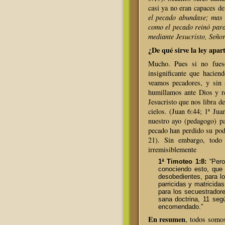
casi ya no eran capaces de
el pecado abundase; mas 
como el pecado reinó para 
mediante Jesucristo, Seño
¿De qué sirve la ley apa
Mucho. Pues si no fues
insignificante que hacie
veamos pecadores, y sin 
humillamos ante Dios y r
Jesucristo que nos libra d
cielos. (Juan 6:44; 1ª Jua
nuestro ayo (pedagogo) pa
pecado han perdido su pod
21). Sin embargo, todo 
irremisiblemente
1ª Timoteo 1:8:
“Pero
conociendo esto, que 
desobedientes, para lo
parricidas y matricidas
para los secuestradore
sana doctrina, 11 seg
encomendado.”
En resumen
, todos somo