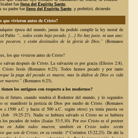
Elisabet fue
llena del Espíritu Santo
,
s su padre fue
lleno del Espíritu Santo
, y profetizó, diciendo:
 que vivieron antes de Cristo?
alquier época del mundo, jamás ha podido cumplir la ley moral de
stol Pablo
“...todos están bajo pecado, [...] No hay justo, ni aun uno;
dos pecaron, y están destituidos de la gloria de Dios,”
(Romanos
s, los que vivieron antes de Cristo?
 salvan después de Cristo. La salvación es por gracia (Efesios 2:8).
 Cristo Jesús (Romanos 6:23). Todos hemos pecado y por tanto
rque la paga del pecado es muerte, mas la dádiva de Dios es vida
or nuestro.”
(Romanos 6:23).
 tienen los antiguos con respecto a los modernos?
ia el futuro, cuando vendría el Redentor del mundo, y lo segundos
o se manifestó la justicia de Dios por medio de Cristo. (Romanos
os c.1500 a.C y hacia el 500 a.C. según otros) ya tenía puesta su
 (Job 19:25-27). Nadie se hubiera salvado si Cristo no se hubiera
 los pecados de todos (Isaías 53:5,10). Por eso Cristo es el postrer
mo en Adán todos mueren, también en Cristo todos serán
los que son de Cristo, en su venida
: 1ª Corintios 15:22,23). De ahí la