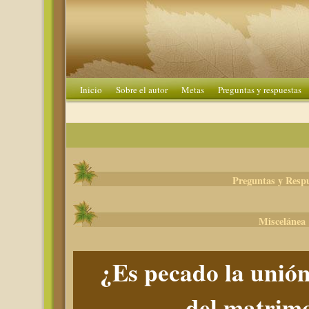
Inicio
Sobre el autor
Metas
Preguntas y respuestas
Preguntas y Resp
Miscelánea
¿Es pecado la unión
del matrim