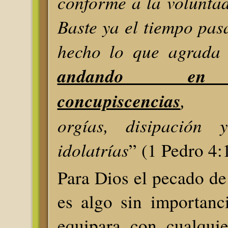
conforme a la volunta
Baste ya el tiempo pa
hecho lo que agrada a
andando en l
concupiscencias
, em
orgías, disipación 
idolatrías
” (1 Pedro 4:
Para Dios el pecado de
es algo sin importanc
equipara con cualquie