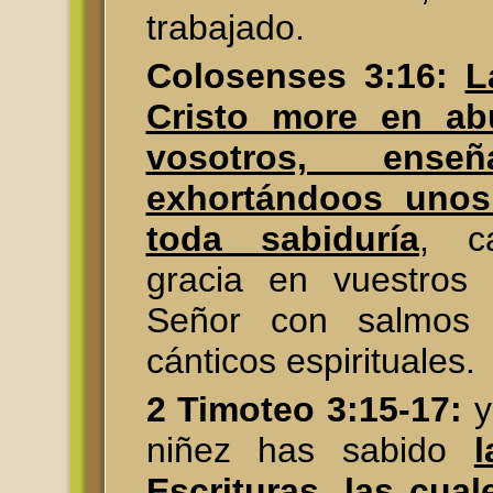
trabajado.
Colosenses 3:16:
L
Cristo more en ab
vosotros, ense
exhortándoos unos
toda sabiduría
, c
gracia en vuestros 
Señor con salmos
cánticos espirituales.
2 Timoteo 3:15-17:
y
niñez has sabido
Escrituras, las cua