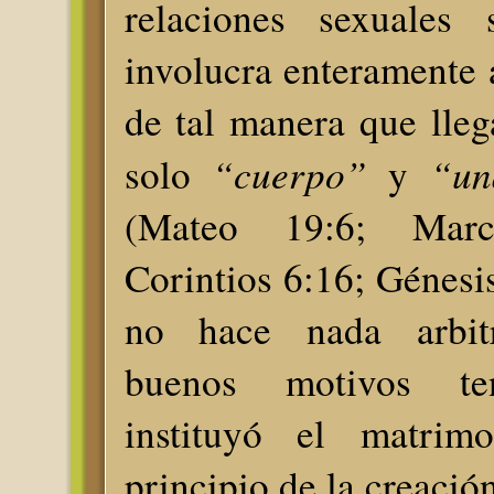
relaciones sexuales
involucra enteramente 
de tal manera que lle
“cuerpo”
“un
solo
y
(Mateo 19:6; Mar
Corintios 6:16; Génesis
no hace nada arbitr
buenos motivos te
instituyó el matrim
principio de la creació