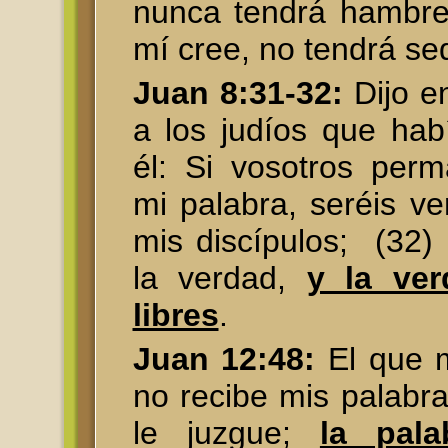
nunca tendrá hambre
mí cree, no tendrá se
Juan 8:31-32:
Dijo e
a los judíos que hab
él: Si vosotros perm
mi palabra, seréis v
mis discípulos; (32)
la verdad,
y la ve
libres
.
Juan 12:48:
El que m
no recibe mis palabra
le juzgue;
la pal