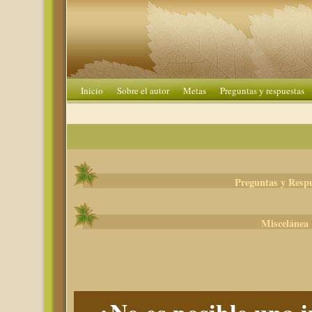
Inicio
Sobre el autor
Metas
Preguntas y respuestas
Preguntas y Resp
Miscelánea