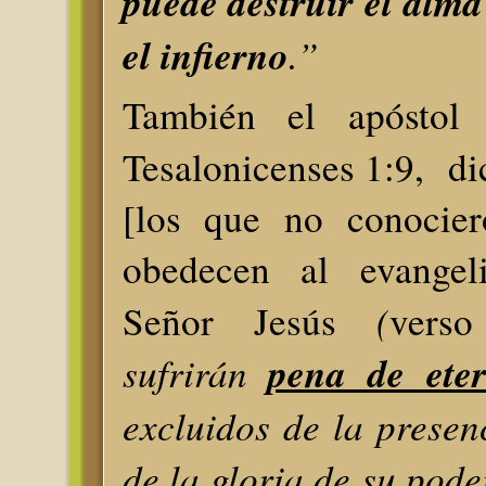
puede destruir el alma
el infierno
.”
También el apóstol
Tesalonicenses 1:9, di
[los que no conocier
obedecen al evangel
(
Señor Jesús
verso
sufrirán
pena de eter
excluidos de la presen
de la gloria de su pode