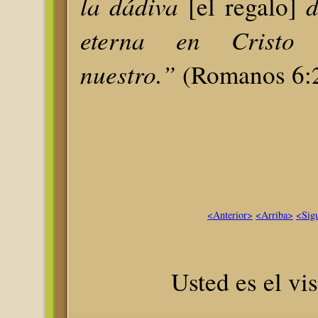
la dádiva
d
[el regalo]
eterna en Cristo
nuestro.”
(Romanos 6:2
<Anterior>
<Arriba>
<Sig
Usted es el vis