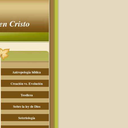
en Cristo
Antropología bíblica
Creación vs. Evolución
Teodicea
Sobre la ley de Dios
Soteriología