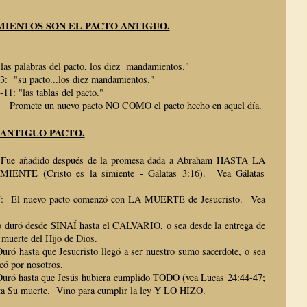
MIENTOS SON EL PACTO ANTIGUO.
as palabras del pacto, los diez mandamientos."
: "su pacto...los diez mandamientos."
1: "las tablas del pacto."
: Promete un nuevo pacto NO COMO el pacto hecho en aquel día.
 ANTIGUO PACTO.
ue añadido después de la promesa dada a Abraham HASTA LA
NTE (Cristo es la simiente - Gálatas 3:16). Vea Gálatas
: El nuevo pacto comenzó con LA MUERTE de Jesucristo. Vea
 duró desde SINAÍ hasta el CALVARIO, o sea desde la entrega de
a muerte del Hijo de Dios.
ó hasta que Jesucristo llegó a ser nuestro sumo sacerdote, o sea
icó por nosotros.
uró hasta que Jesús hubiera cumplido TODO (vea Lucas 24:44-47;
sta Su muerte. Vino para cumplir la ley Y LO HIZO.