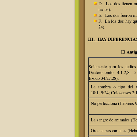
D. Los dos tienen ma
textos).
E. Los dos fueron ins
F. En los dos hay qu
24).
III. HAY DIFERENCIA
El A
Solamente para los judíos
Deuteronomio 4:1,2,8; 5:
Éxodo 34:27,28).
La sombra o tipo del v
10:1; 9:24; Colosenses 2:
No perfecciona (Hebreos 9
La sangre de animales (He
Ordenanzas carnales (Hebr