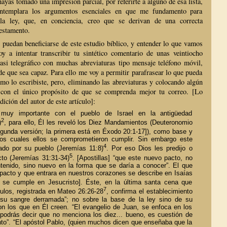
hayas tomado una impresión parcial, por referirte a alguno de esa lista,
contemplara los argumentos esenciales en que me fundamento para
la ley, que, en conciencia, creo que se derivan de una correcta
estamento.
s puedan beneficiarse de este estudio bíblico, y entender lo que vamos
oy a intentar transcribir tu sintético comentario de unas veintiocho
 casi telegráfico con muchas abreviaturas tipo mensaje teléfono móvil,
de que sea capaz. Para ello me voy a permitir parafrasear lo que pueda
como lo escribiste, pero, eliminando las abreviaturas y colocando algún
 con el único propósito de que se comprenda mejor tu correo. [Lo
dición del autor de este artículo]:
muy importante con el pueblo de Israel en la antigüedad
2
)
, para ello, Él les reveló los Diez Mandamientos (Deuteronomio
gunda versión; la primera está en Éxodo 20:1-17]), como base y
los cuales ellos se comprometieron cumplir. Sin embargo este
4
lado por su pueblo (Jeremías 11:8)
. Por eso Dios les predijo o
5
to (Jeremías 31:31-34)
. [Apostillas] “que este nuevo pacto, no
tenido, sino nuevo en la forma que se daría a conocer”. El que
 pacto y que entrara en nuestros corazones se describe en Isaías
 se cumple en Jesucristo]. Éste, en la última santa cena que
7
ulos, registrada en Mateo 26:26-28
, confirma el establecimiento
 su sangre derramada”; no sobre la base de la ley sino de su
 con los que en Él creen. “El evangelio de Juan, se enfoca en los
.podrás decir que no menciona los diez... bueno, es cuestión de
nto”. “El apóstol Pablo, (quien muchos dicen que enseñaba que la