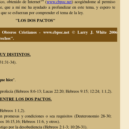
ico, obtenido de Internet
(
www.cbpoc.net
) acogiéndome al permiso
te, que a mí me ha ayudado a profundizar en este tema, y espero te
s que se esfuerzan por comprender el tema de la ley.
"LOS DOS PACTOS"
a Obreros Cristianos - www.cbpoc.net ©
Larry J. White 2006
erechos".
UY DISTINTOS.
31:31-34).
que hice
".
rofecía (Hebreos 8:6-13; Lucas 22:20; Hebreos 9:15; 12:24; 1:1,2).
 ENTRE LOS DOS PACTOS.
Hebreos 1:1,2).
n promesas y condiciones o sea requisitos (Deuteronomio 28-30;
s 16:15,16; Hebreos 11:6, y otros).
tigo por la desobediencia (Hebreos 2:1-3; 10:26-31).