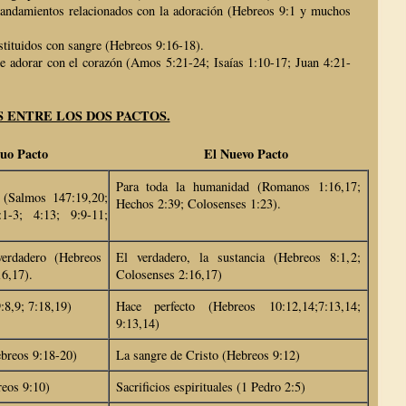
ndamientos relacionados con la adoración (Hebreos 9:1 y muchos
tituidos con sangre (Hebreos 9:16-18).
e adorar con el corazón (Amos 5:21-24; Isaías 1:10-17; Juan 4:21-
S ENTRE LOS DOS PACTOS.
ntiguo Pacto El Nuevo Pacto
Para toda la humanidad (Romanos 1:16,17;
 (Salmos 147:19,20;
Hechos 2:39; Colosenses 1:23).
1-3; 4:13; 9:9-11;
erdadero (Hebreos
El verdadero, la sustancia (Hebreos 8:1,2;
16,17).
Colosenses 2:16,17)
:8,9; 7:18,19)
Hace perfecto (Hebreos 10:12,14;7:13,14;
9:13,14)
breos 9:18-20)
La sangre de Cristo (Hebreos 9:12)
eos 9:10)
Sacrificios espirituales (1 Pedro 2:5)