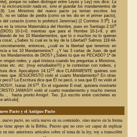
nte], porque no saben distinguir entre Leyes y Ley) nos dice:
La
y la incircuncisión nada es, sino el guardar los mandamientos de
19). Los Ministros del nuevo pacto ya tenían escritos los
 no en tablas de piedra (como se les dio en el primer pacto),
8
e del corazón (como lo profetizó Jeremías) (2 Corintios 3:3
). La
9
o es la misma Matemática del Hombre, pues en Santiago 2:10
DIOS) 10-1=0, mientras que para el Hombre 10-1=9, y ahí
blando de los 10 Mandamientos, que tú o muchos no lo quieran
a cosa!, ¿Sabes tú cual es la ley de la Libertad? Salmos 119:44-
oncretamente, entonces, ¿cuál es la libertad que tenemos en
encia a los 10 Mandamientos? ¿Y las 3 cartas de Juan, de qué
ar los Mandamientos de DIOS? ¿Sabes tú que es PECADO? 1ª de
in ningún rodeo, y ¡qué tristeza cuando les preguntas a Ministros,
stas etc. etc. (muy estudiados!!!) y te contestan con rodeos, y
12
tura dice. Apocalipsis 14:12
dice CLARAMENTE quiénes son
rees que JESUCRISTO violó el cuarto Mandamiento? En otras
e pecó? La Escritura dice que Él no pecó, o sea que Él no violó el
13
IOS!!!, Isaías 24:5
. En el siguiente E-mail, quisiera mostrarte
CRISTO JAMAS!!! violó el cuarto mandamiento y mucho menos
rlo..., hasta pronto Amigo!. Teo. [Lo escrito entre corchetes es
e artículo].
Nuevo Pacto y el Antiguo Pacto
..nuevo pacto, no sería nuevo en su contenido, sino nuevo en la forma
no tiene apoyo de la Biblia. Puesto que no creo ser capaz de explicar
en mis anteriores artículos sobre el tema de la ley, voy a transcribir
14