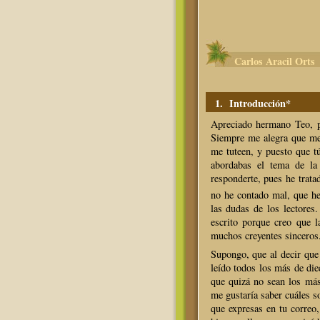
Carlos Aracil Orts
1.
Introducción
*
Apreciado hermano Teo, p
Siempre me alegra que me
me tuteen, y puesto que t
abordabas el tema de l
responderte, pues he trata
no he contado mal, que h
las dudas de los lectores
escrito porque creo que l
muchos creyentes sinceros
Supongo, que al decir que
leído todos los más de die
que quizá no sean los más
me gustaría saber cuáles so
que expresas en tu correo