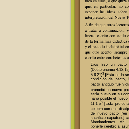
bien en ellos, o que quizá 
que, en particular, no 
exponer las ideas sobre 
interpretación del Nuevo T
A fin de que otros lectore
a tratar a continuación, v
líneas, escrito con estilo
de la forma más didáctica 
y el resto lo incluiré tal 
que otro acento, siempre
escrito entre corchetes es a
Dios hizo un pacto 
(Deuteronomio 4:12,13
3
5:6-21)
[Esta es la se
condición del pacto, 
pacto antiguo fue vio
prometió un nuevo pac
sería nuevo en su con
haría posible el nuevo
6
11:1-5
[Esta profecía
celebra con sus discíp
del nuevo pacto [“en
sacrificio expiatorio]
Mandamientos... Ah!..
ponerle cerebro al asu