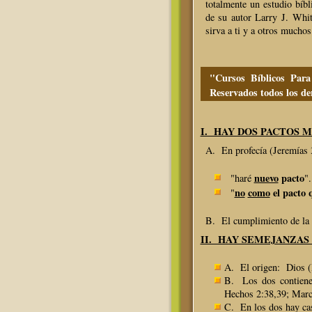
totalmente un estudio bíbl
de su autor Larry J. Whi
sirva a ti y a otros mucho
"Cursos Bíblicos Par
Reservados todos los d
I. HAY DOS PACTOS M
A. En profecía (Jeremías 
nuevo
pacto
"haré
".
no
como
el pacto 
"
B. El cumplimiento de la p
II. HAY SEMEJANZAS
A. El origen: Dios (
B. Los dos contiene
Hechos 2:38,39; Marco
C. En los dos hay cas