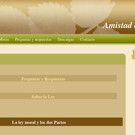
Amistad 
Metas
Preguntas y respuestas
Descargas
Contacto
Preguntas y Respuestas
Sobre la Ley
La ley moral y los dos Pactos