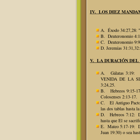
IV. LOS DIEZ MANDA
A. Éxodo 34:27,28: "l
B. Deuteronomio 4:13
C. Deuteronomio 9:9-1
D. Jeremías 31:31,32
V. LA DURACIÓN DEL
A. Gálatas 3:19: F
VENIDA DE LA SIMIE
3:24,25.
B. Hebreos 9:15-17
Colosenses 2:13-17.
C. El Antiguo Pacto
las dos tablas hasta l
D. Hebreos 7:12: Dur
hasta que El se sacrif
E. Mateo 5:17-19: D
Juan 19:30) o sea ha