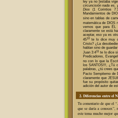
ley ya no [estaba vige
circuncisión nada es, 
Dios
(1 Corintios 7:
Mandamientos de DIOS,
sino en tablas de carn
matemática de DIOS n
vemos que para ÉL (
claramente se está ha
aceptar, eso ya es otr
10
45
te lo dice muy c
Cristo? ¿La desobedi
hablan sino de guard
11
Juan 3:4
te lo dice s
Predicadores, Evangeli
no con lo que la Escri
los SANTOS!!!, ¿Tú c
palabras, ¿tú crees qu
Pacto Sempiterno de D
claramente que JESU
fue su propósito quita
adición del autor de est
2. Diferencias entre el 
Tu comentario de que el “.
que se daría a conocer.”, 
este tema mucho mejor que 