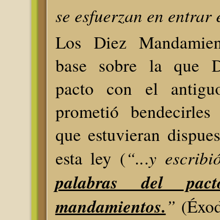
se esfuerzan en entrar 
Los Diez Mandamien
base sobre la que Di
pacto con el antiguo
prometió bendecirles
que estuvieran dispue
“..
y escrib
esta ley (
.
palabras del pac
mandamientos.
”
(Éxod